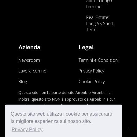
affitti a lungo
termine
Real Estate:
Long VS Short
Term
Azienda
Legal
Newsroom
Termini e Condizioni
Lavora con noi
Privacy Policy
Blog
Cookie Policy
Questo sito non fa parte del sito Airbnb o Airbnb, Inc.
Inoltre, questo sito NON è approvato da Airbnb in alcun
modo.AIRBNB è un marchio registrato di AIRBNB, Inc.
Questo sito web utilizza i cookie per assicurarti
la migliore esperienza sul nostro sito.
Privacy Policy
© Copyright Matmo LLC. All Rights Reserved.