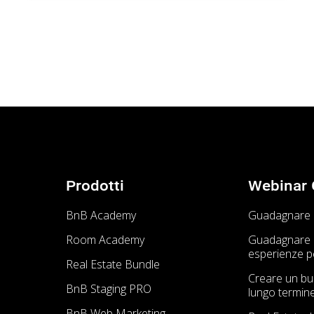
Prodotti
Webinar G
BnB Academy
Guadagnare co
Room Academy
Guadagnare 
esperienze pe
Real Estate Bundle
Creare un busi
BnB Staging PRO
lungo termin
BnB Web Marketing