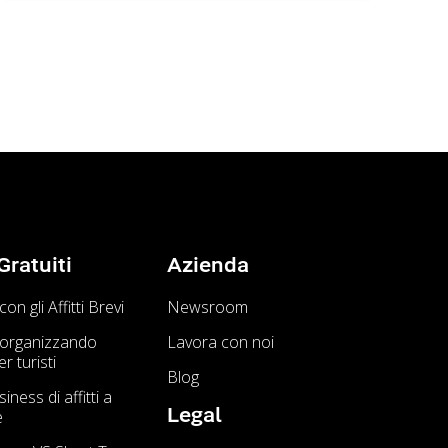
ratuiti
Azienda
n gli Affitti Brevi
Newsroom
organizzando
Lavora con noi
r turisti
Blog
ness di affitti a
Legal
e