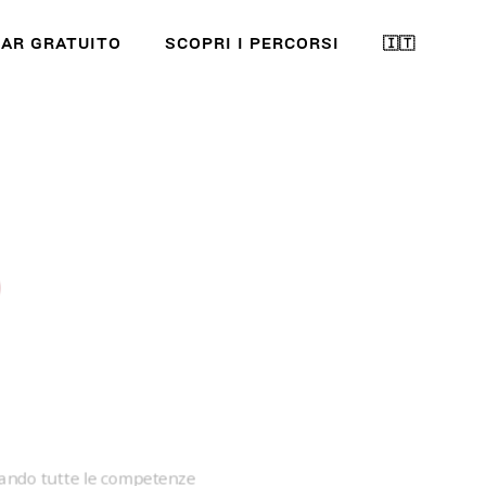
AR GRATUITO
SCOPRI I PERCORSI
🇮🇹
arando tutte le competenze