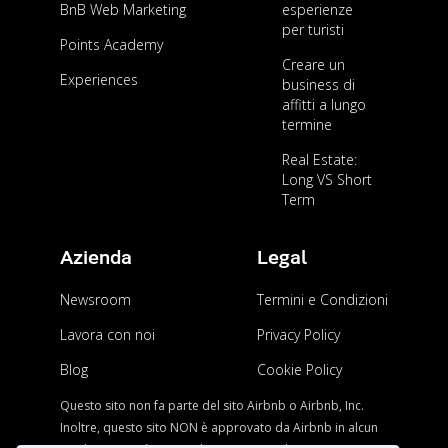
BnB Web Marketing
esperienze
per turisti
AFFITTI BREVI
Points Academy
Creare un
Come evitare le truffe su AirBnb?
Experiences
business di
affitti a lungo
termine
AFFITTI BREVI
Real Estate:
Long VS Short
Acquisire immobili e guadagnare con AirBnb
Term
all’epoca del Covid? Mai così facile!
Azienda
Legal
Newsroom
Termini e Condizioni
Lavora con noi
Privacy Policy
Blog
Cookie Policy
Questo sito non fa parte del sito Airbnb o Airbnb, Inc.
Inoltre, questo sito NON è approvato da Airbnb in alcun