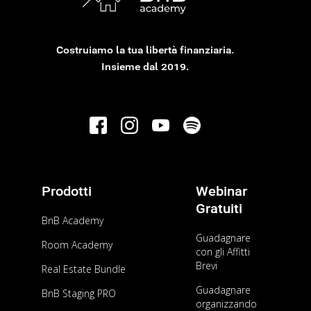
Millionaire, Yahoo Finance e altre pubblicazioni di settore,
è il fondatore di BnB Academy.
Costruiamo la tua libertà finanziaria.
Insieme dal 2019.
Prodotti
Webinar
Gratuiti
BnB Academy
Guadagnare
AFFITTI BREVI
Room Academy
con gli Affitti
Guida completa agli affitti brevi: tutto quello
Brevi
Real Estate Bundle
che devi sapere nel 2025
Guadagnare
BnB Staging PRO
organizzando