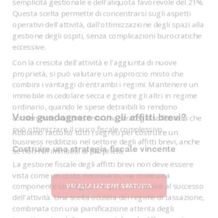
semplicità gestionale e dell'aliquota favorevole del 21%.
Questa scelta permette di concentrarsi sugli aspetti
operativi dell'attività, dall'ottimizzazione degli spazi alla
gestione degli ospiti, senza complicazioni burocratiche
eccessive.
Con la crescita dell'attività e l'aggiunta di nuove
proprietà, si può valutare un approccio misto che
combini i vantaggi di entrambi i regimi. Mantenere un
immobile in cedolare secca e gestire gli altri in regime
ordinario, quando le spese detraibili lo rendono
Vuoi guadagnare con gli affitti brevi?
conveniente, rappresenta una strategia sofisticata che
può ottimizzare il carico fiscale complessivo.
Abbiamo raccolto tutti i segreti per costruire un
business redditizio nel settore degli affitti brevi, anche
Costruire una strategia fiscale vincente
se non hai immobili di proprietà.
La gestione fiscale degli affitti brevi non deve essere
vista come un costo necessario, ma come una
componente strategica che può contribuire al successo
VAI ALLA LEZIONE GRATUITA
dell'attività. Una scelta oculata del regime di tassazione,
combinata con una pianificazione attenta degli