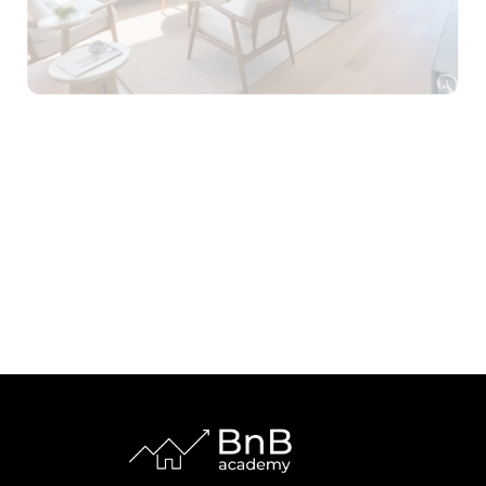
AFFITTI BREVI
Guida completa agli affitti brevi: tutto quello
che devi sapere nel 2025