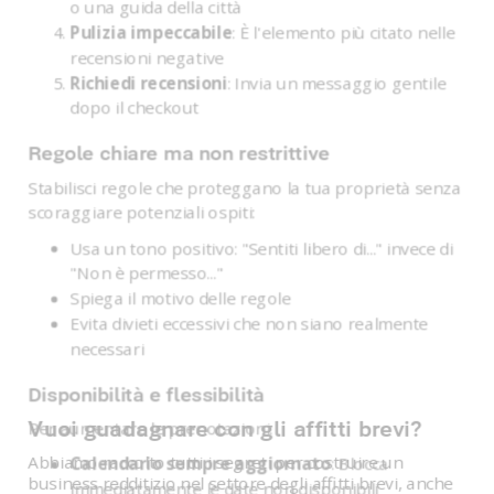
o una guida della città
Pulizia impeccabile
: È l'elemento più citato nelle
recensioni negative
Richiedi recensioni
: Invia un messaggio gentile
dopo il checkout
Regole chiare ma non restrittive
Stabilisci regole che proteggano la tua proprietà senza
scoraggiare potenziali ospiti:
Usa un tono positivo: "Sentiti libero di..." invece di
"Non è permesso..."
Spiega il motivo delle regole
Evita divieti eccessivi che non siano realmente
necessari
Disponibilità e flessibilità
Vuoi guadagnare con gli affitti brevi?
Per aumentare le prenotazioni:
Abbiamo raccolto tutti i segreti per costruire un
Calendario sempre aggiornato
: Blocca
business redditizio nel settore degli affitti brevi, anche
immediatamente le date non disponibili