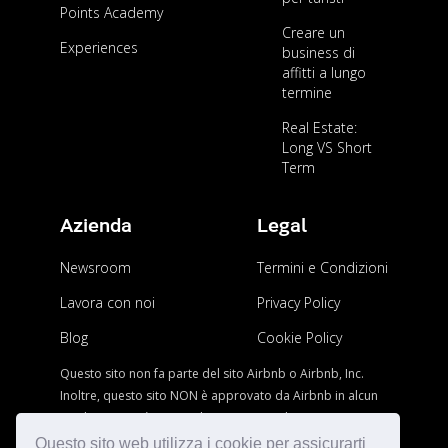
Points Academy
all’epoca del Covid? Mai così facile!
Creare un
Experiences
business di
affitti a lungo
termine
Real Estate:
Long VS Short
Term
Azienda
Legal
Newsroom
Termini e Condizioni
Lavora con noi
Privacy Policy
Blog
Cookie Policy
Questo sito non fa parte del sito Airbnb o Airbnb, Inc.
Inoltre, questo sito NON è approvato da Airbnb in alcun
modo.AIRBNB è un marchio registrato di AIRBNB, Inc.
Questo sito web utilizza i cookie per assicurarti