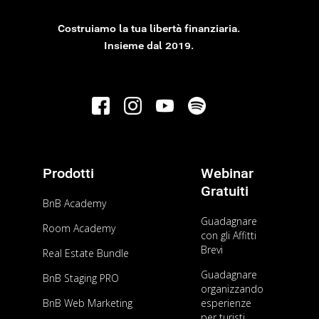
Costruiamo la tua libertà finanziaria.
AFFITTI BREVI
Insieme dal 2019.
Come evitare le truffe su AirBnb?
Prodotti
Webinar
Gratuiti
BnB Academy
Guadagnare
Room Academy
con gli Affitti
Brevi
Real Estate Bundle
Guadagnare
BnB Staging PRO
organizzando
AFFITTI BREVI
BnB Web Marketing
esperienze
Acquisire immobili e guadagnare con AirBnb
per turisti