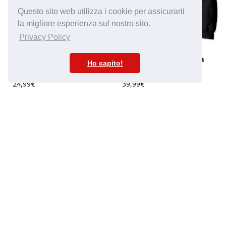
Questo sito web utilizza i cookie per assicurarti
la migliore esperienza sul nostro sito.
Privacy Policy
Felpa "Da Fagiano a
T-Shirt "Fagiano
Ho capito!
Macina Grano"
Lucratore"
39,99€
24,99€
Costruiamo la tua libertà finanziaria.
Insieme dal 2019.