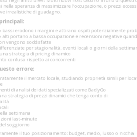
cesso negli affitti brevi. Molti nuovi host cadono in uno di questi 
i nella speranza di massimizzare l'occupazione, o prezzi eccess
ve irrealistiche di guadagno.
rincipali:
 bassi erodono i margini e attirano ospiti potenzialmente prob
 alti portano a bassa occupazione e recensioni negative quand
 non vengono soddisfatte
ifferenziate per stagionalità, eventi locali o giorni della settima
na strategia di pricing dinamico
to confuso rispetto ai concorrenti
uesto errore:
ratamente il mercato locale, studiando proprietà simili per loca
he
menti di analisi dei dati specializzati come BadlyGo
a strategia di prezzi dinamici che tenga conto di:
alità
ocali
della settimana
zioni last-minute
del soggiorno
aramente il tuo posizionamento: budget, medio, lusso o nicchia