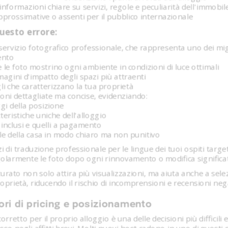
nformazioni chiare su servizi, regole e peculiarità dell'immobil
prossimative o assenti per il pubblico internazionale
uesto errore:
 servizio fotografico professionale, che rappresenta uno dei migl
ento
e le foto mostrino ogni ambiente in condizioni di luce ottimali
magini d'impatto degli spazi più attraenti
gli che caratterizzano la tua proprietà
zioni dettagliate ma concise, evidenziando:
gi della posizione
teristiche uniche dell'alloggio
i inclusi e quelli a pagamento
le della casa in modo chiaro ma non punitivo
zi di traduzione professionale per le lingue dei tuoi ospiti targe
olarmente le foto dopo ogni rinnovamento o modifica significa
rato non solo attira più visualizzazioni, ma aiuta anche a selez
roprietà, riducendo il rischio di incomprensioni e recensioni neg
rori di pricing e posizionamento
corretto per il proprio alloggio è una delle decisioni più difficil