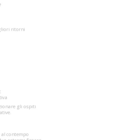
e
iori ritorni
t
tiva
ionare gli ospiti
ative.
i e al contempo