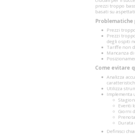
cruciali per il suc
prezzi troppo bass
basati su aspettati
Problematiche p
Prezzi troppo
Prezzi troppo
degli ospiti
Tariffe non d
Mancanza di u
Posizionamen
Come evitare q
Analizza accu
caratteristic
Utilizza stru
Implementa un
Stagion
Eventi l
Giorni 
Prenota
Durata 
Definisci chi