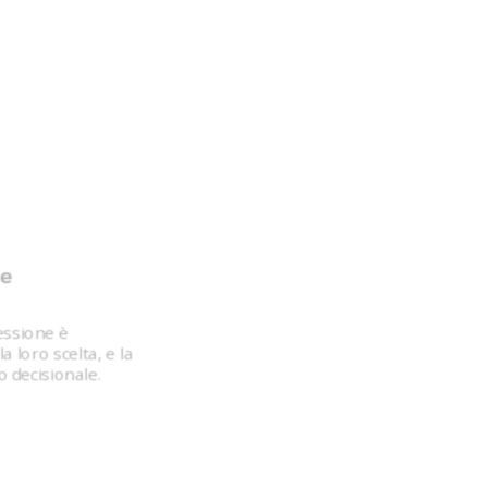
ne
essione è
 loro scelta, e la
o decisionale.