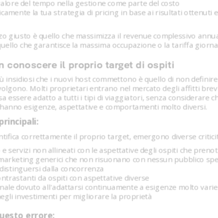
valore del tempo nella gestione come parte del costo
icamente la tua strategia di pricing in base ai risultati ottenuti
zzo giusto è quello che massimizza il revenue complessivo annu
ello che garantisce la massima occupazione o la tariffa giornali
 conoscere il proprio target di ospiti
iù insidiosi che i nuovi host commettono è quello di non definire
ivolgono. Molti proprietari entrano nel mercato degli affitti bre
 essere adatto a tutti i tipi di viaggiatori, senza considerare c
i hanno esigenze, aspettative e comportamenti molto diversi.
rincipali:
tifica correttamente il proprio target, emergono diverse criticit
 servizi non allineati con le aspettative degli ospiti che preno
marketing generici che non risuonano con nessun pubblico spec
l distinguersi dalla concorrenza
ntrastanti da ospiti con aspettative diverse
onale dovuto all'adattarsi continuamente a esigenze molto vari
negli investimenti per migliorare la proprietà
uesto errore: