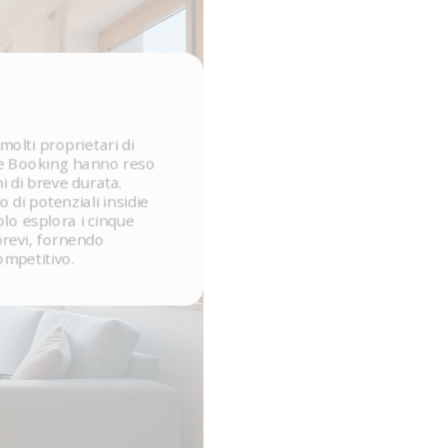
molti proprietari di
b e Booking hanno reso
i di breve durata.
o di potenziali insidie
olo esplora i cinque
brevi, fornendo
ompetitivo.