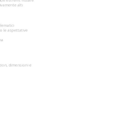
due estremi: fissare
ivamente alti
lematici
o le aspettative
na
tion, dimensioni e