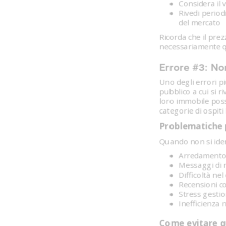
Considera il 
Rivedi period
del mercato
Ricorda che il pre
necessariamente qu
Errore #3: Non
Uno degli errori p
pubblico a cui si r
loro immobile possa
categorie di ospit
Problematiche p
Quando non si iden
Arredamento e
Messaggi di 
Difficoltà ne
Recensioni co
Stress gesti
Inefficienza 
Come evitare q