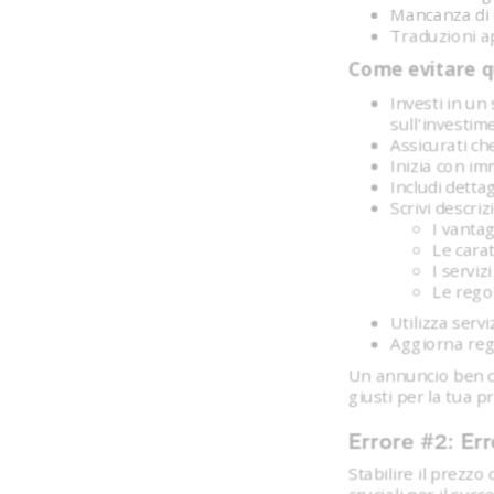
Mancanza di i
Traduzioni ap
Come evitare q
Investi in un
sull'investim
Assicurati ch
Inizia con im
Includi detta
Scrivi descri
I vantag
Le carat
I serviz
Le rego
Utilizza servi
Aggiorna reg
Un annuncio ben cu
giusti per la tua p
Errore #2: Er
Stabilire il prezzo 