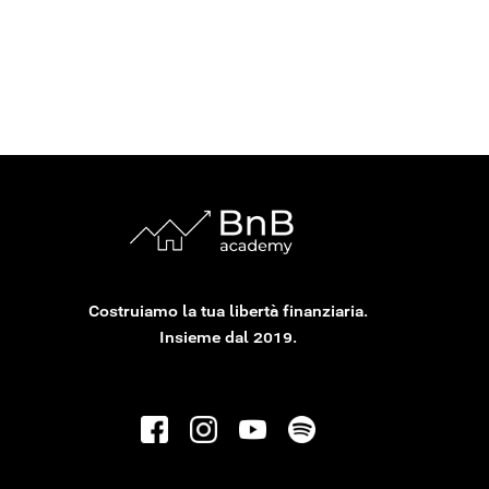
Ludovico Cianchetta Vazquez
Ludovico è famoso per aver portato in Europa il business
degli affitti brevi con un metodo scalabile e accessibile
anche a chi non ha grossi capitali. Intervistato da Forbes,
Millionaire, Yahoo Finance e altre pubblicazioni di settore,
è il fondatore di BnB Academy.
Costruiamo la tua libertà finanziaria.
Insieme dal 2019.