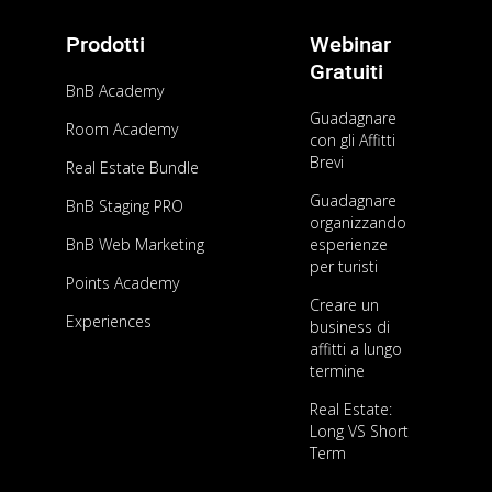
AFFITTI BREVI
Guida completa agli affitti brevi: tutto quello
Prodotti
Webinar
che devi sapere nel 2025
Gratuiti
BnB Academy
Guadagnare
Room Academy
con gli Affitti
AFFITTI BREVI
Brevi
Real Estate Bundle
Come evitare le truffe su AirBnb?
Guadagnare
BnB Staging PRO
organizzando
BnB Web Marketing
esperienze
per turisti
AFFITTI BREVI
Points Academy
Creare un
Acquisire immobili e guadagnare con AirBnb
Experiences
business di
all’epoca del Covid? Mai così facile!
affitti a lungo
termine
Real Estate:
Long VS Short
Term