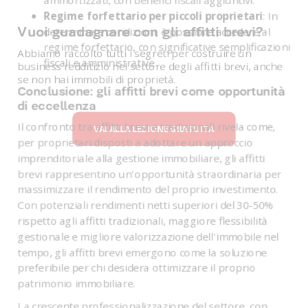
Regime forfettario per piccoli proprietari
: In
Vuoi guadagnare con gli affitti brevi?
determinate condizioni, è possibile accedere al
regime forfettario, con significative semplificazioni
Abbiamo raccolto tutti i segreti per costruire un
fiscali e amministrative.
business redditizio nel settore degli affitti brevi, anche
se non hai immobili di proprietà.
Conclusione: gli affitti brevi come opportunità
di eccellenza
Il confronto tra affitti brevi e tradizionali rivela come,
VAI ALLA LEZIONE GRATUITA
per proprietari disposti a adottare un approccio
imprenditoriale alla gestione immobiliare, gli affitti
brevi rappresentino un'opportunità straordinaria per
massimizzare il rendimento del proprio investimento.
Con potenziali rendimenti netti superiori del 30-50%
rispetto agli affitti tradizionali, maggiore flessibilità
gestionale e migliore valorizzazione dell'immobile nel
tempo, gli affitti brevi emergono come la soluzione
preferibile per chi desidera ottimizzare il proprio
patrimonio immobiliare.
La crescente professionalizzazione del settore, con