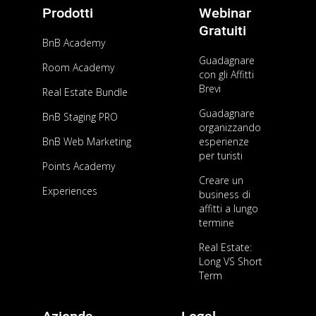
Prodotti
Webinar
AFFITTI BREVI
Gratuiti
Come evitare le truffe su AirBnb?
BnB Academy
Guadagnare
Room Academy
con gli Affitti
Brevi
Real Estate Bundle
AFFITTI BREVI
Guadagnare
BnB Staging PRO
Acquisire immobili e guadagnare con AirBnb
organizzando
all’epoca del Covid? Mai così facile!
BnB Web Marketing
esperienze
per turisti
Points Academy
Creare un
Experiences
business di
affitti a lungo
termine
Real Estate:
Long VS Short
Term
Azienda
Legal