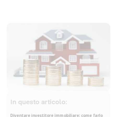
Vuoi guadagnare
In questo articolo:
con gli affitti brevi?
Abbiamo raccolto tutti i segreti per costruire un
Diventare investitore immobiliare: come farlo