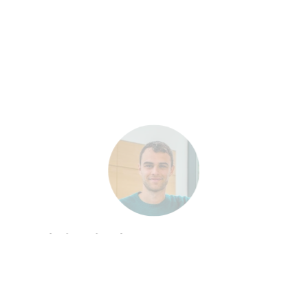
Ludovico Cianchetta Vazquez
Ludovico è famoso per aver portato in Europa il business
degli affitti brevi con un metodo scalabile e accessibile
anche a chi non ha grossi capitali. Intervistato da Forbes,
Millionaire, Yahoo Finance e altre pubblicazioni di settore,