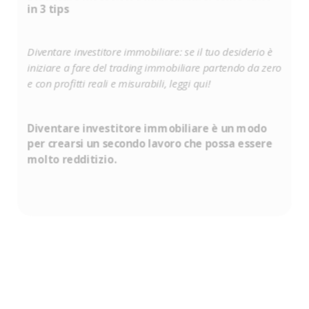
business redditizio nel settore degli affitti brevi,
in 3 tips
anche se non hai immobili di proprietà.
Diventare investitore immobiliare: se il tuo desiderio è
iniziare a fare del trading immobiliare partendo da zero
VAI ALLA LEZIONE GRATUITA
e con profitti reali e misurabili, leggi qui!
Diventare investitore immobiliare è un modo
per crearsi un secondo lavoro che possa essere
molto redditizio.