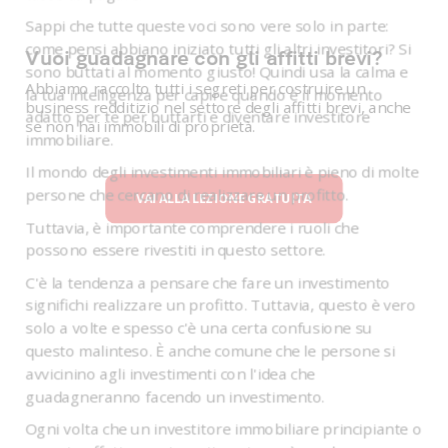
Sappi che tutte queste voci sono vere solo in parte:
come pensi abbiano iniziato tutti gli altri investitori? Si
Vuoi guadagnare con gli affitti brevi?
sono buttati al momento giusto! Quindi usa la calma e
Abbiamo raccolto tutti i segreti per costruire un
la tua intelligenza per capire quando è il momento
business redditizio nel settore degli affitti brevi, anche
adatto per te per buttarti e diventare investitore
se non hai immobili di proprietà.
immobiliare.
Il mondo degli investimenti immobiliari è pieno di molte
persone che cercano di realizzare un profitto.
VAI ALLA LEZIONE GRATUITA
Tuttavia, è importante comprendere i ruoli che
possono essere rivestiti in questo settore.
C'è la tendenza a pensare che fare un investimento
significhi realizzare un profitto. Tuttavia, questo è vero
solo a volte e spesso c'è una certa confusione su
questo malinteso. È anche comune che le persone si
avvicinino agli investimenti con l'idea che
guadagneranno facendo un investimento.
Ogni volta che un investitore immobiliare principiante o